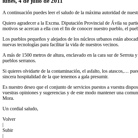
lunes, 4 de julio de 2011
A continuación puedes leer el saludo de la máxima autoridad de nues
Quiero agradecer a la Excma. Diputación Provincial de Ávila su partic
motivos se acercan a ella con el fin de conocer nuestro pueblo, el pu
Los pueblos pequeños y alejados de los núcleos urbanos están abocado
nuevas tecnologías para facilitar la vida de nuestros vecinos.
A más de 1500 metros de altura, enclavado en la cara sur de Serrota y
pueblos serranos.
Si quieres olvidarte de la contaminación, el asfalto, los atascos,… pue
sincera hospitalidad de la que tenemos a gala presumir.
Es nuestro deseo que el conjunto de servicios puestos a vuestra dispos
vuestras opiniones y sugerencias y de este modo mantener una comunic
Mora.
Un cordial saludo,
Volver
|
Subir
|