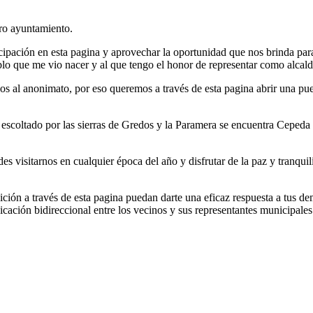
tro ayuntamiento.
ipación en esta pagina y aprovechar la oportunidad que nos brinda para
eblo que me vio nacer y al que tengo el honor de representar como alcald
s al anonimato, por eso queremos a través de esta pagina abrir una pu
 escoltado por las sierras de Gredos y la Paramera se encuentra Cepeda 
des visitarnos en cualquier época del año y disfrutar de la paz y tranqu
ición a través de esta pagina puedan darte una eficaz respuesta a tus d
ación bidireccional entre los vecinos y sus representantes municipale