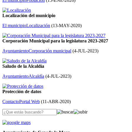
El municipio
Población
(
15-ENE-2026
)
Localización del municipio
El municipio
Localización
(
13-MAY-2020
)
Corporación Municipal para la legislatura 2023-2027
Ayuntamiento
Corporación municipal
(
4-JUL-2023
)
Saludo de la Alcaldía
Ayuntamiento
Alcaldía
(
4-JUL-2023
)
Protección de datos
Contacto
Portal Web
(
11-ABR-2020
)